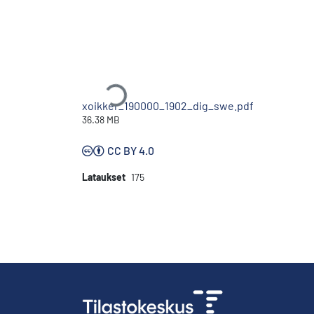
Ladataan...
xoikker_190000_1902_dig_swe.pdf
36.38 MB
CC BY 4.0
Lataukset
175