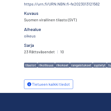
https://urn.fi/URN:NBN:fi-fe2023013121562
Kuvaus
Suomen virallinen tilasto (SVT)
Aihealue
oikeus
Sarja
23 Rättsväsendet
|
10
Avainsanat
tilastot
rikollisuus
rikokset
rangaistukset
syytetyt
t
Tietueen kaikki tiedot