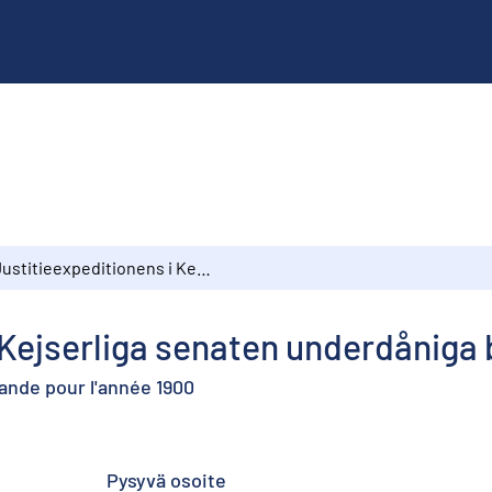
Justitieexpeditionens i Kejserliga senaten underdåniga berättelse för år 1900
 Kejserliga senaten underdåniga b
lande pour l'année 1900
Pysyvä osoite