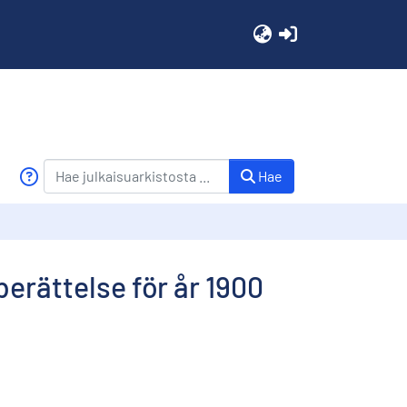
(current)
Hae
erättelse för år 1900