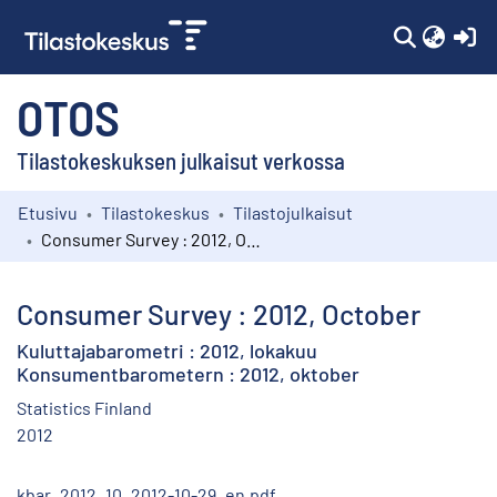
(c
OTOS
Tilastokeskuksen julkaisut verkossa
Etusivu
Tilastokeskus
Tilastojulkaisut
Kokoelmat
Consumer Survey : 2012, October
Selaa
Consumer Survey : 2012, October
Kuluttajabarometri : 2012, lokakuu
Konsumentbarometern : 2012, oktober
Statistics Finland
2012
kbar_2012_10_2012-10-29_en.pdf