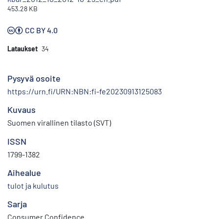
453.28 KB
CC BY 4.0
Lataukset
34
Pysyvä osoite
https://urn.fi/URN:NBN:fi-fe20230913125083
Kuvaus
Suomen virallinen tilasto (SVT)
ISSN
1799-1382
Aihealue
tulot ja kulutus
Sarja
Consumer Confidence