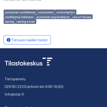
Avainsanat
consumer confidence
consumers
consumption
confidence indicator
economic expectations
use of money
saving
raising a loan
Tietueen kaikki tiedot
Tietopalvelu
029 551 2220
(arkisin klo 9.00-16.00)
info@stat.fi