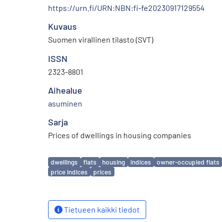
https://urn.fi/URN:NBN:fi-fe20230917129554
Kuvaus
Suomen virallinen tilasto (SVT)
ISSN
2323-8801
Aihealue
asuminen
Sarja
Prices of dwellings in housing companies
Avainsanat
dwellings
flats
housing
indices
owner-occupied flats
price indices
prices
Tietueen kaikki tiedot