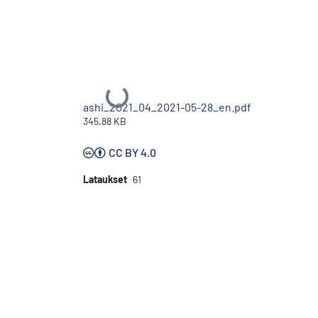
Ladataan...
ashi_2021_04_2021-05-28_en.pdf
345.88 KB
CC BY 4.0
Lataukset
61