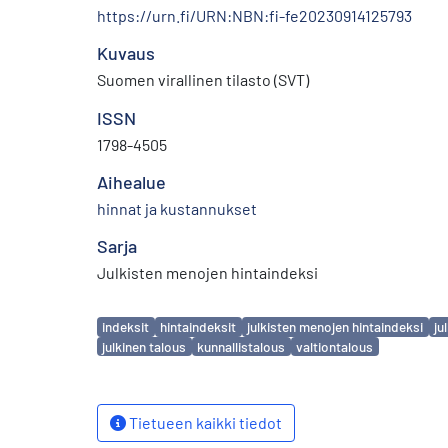
https://urn.fi/URN:NBN:fi-fe20230914125793
Kuvaus
Suomen virallinen tilasto (SVT)
ISSN
1798-4505
Aihealue
hinnat ja kustannukset
Sarja
Julkisten menojen hintaindeksi
Avainsanat
indeksit
hintaindeksit
julkisten menojen hintaindeksi
ju
julkinen talous
kunnallistalous
valtiontalous
Tietueen kaikki tiedot