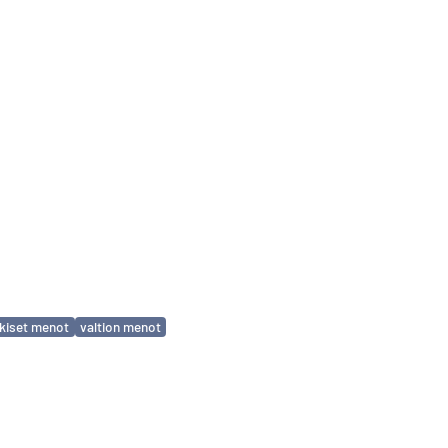
lkiset menot
valtion menot