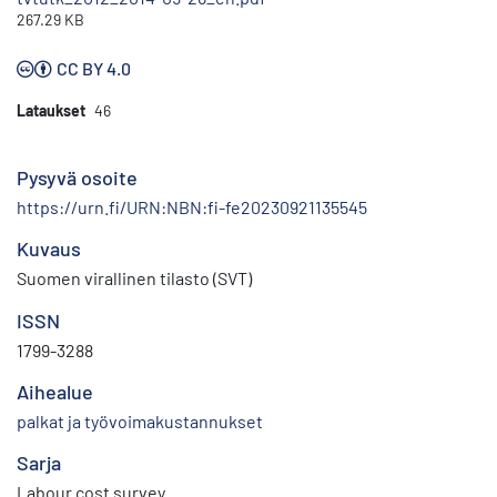
267.29 KB
CC BY 4.0
Lataukset
46
Pysyvä osoite
https://urn.fi/URN:NBN:fi-fe20230921135545
Kuvaus
Suomen virallinen tilasto (SVT)
ISSN
1799-3288
Aihealue
palkat ja työvoimakustannukset
Sarja
Labour cost survey