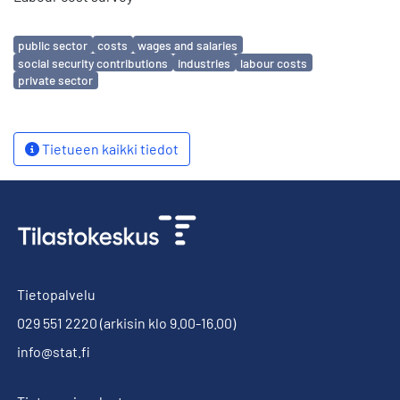
Avainsanat
public sector
costs
wages and salaries
social security contributions
industries
labour costs
private sector
Tietueen kaikki tiedot
Tietopalvelu
029 551 2220
(arkisin klo 9.00-16.00)
info@stat.fi