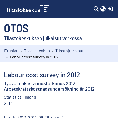
(c
OTOS
Tilastokeskuksen julkaisut verkossa
Etusivu
Tilastokeskus
Tilastojulkaisut
Kokoelmat
Labour cost survey in 2012
Selaa
Labour cost survey in 2012
Työvoimakustannustutkimus 2012
Arbetskraftskostnadsundersökning år 2012
Statistics Finland
2014
tvtutk_2012_2014-09-26_en.pdf