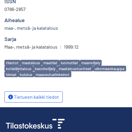
ISSN
0786-2857
Aihealue
maa-, metsä- ja kalatalous
Sarja
Maa-, metsä- ja kalatalous
|
1999:12
Avainsanat
tilastot
maatalous
maatilat
luomutilat
maanviljely
kotieläintalous
kasvinviljely
maataloustuotteet
ulkomaankauppa
hinnat
kulutus
maaseutuelinkeinot
Tietueen kaikki tiedot