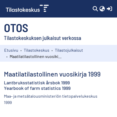
(c
OTOS
Tilastokeskuksen julkaisut verkossa
Etusivu
Tilastokeskus
Tilastojulkaisut
Kokoelmat
Maatilatilastollinen vuosikirja 1999
Selaa
Maatilatilastollinen vuosikirja 1999
Lantbruksstatistisk årsbok 1999
Yearbook of farm statistics 1999
Maa- ja metsätalousministeriön tietopalvelukeskus
1999