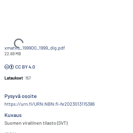
Ladataan...
xmatvu_199900_1999_dig.pdf
22.69 MB
CC BY 4.0
Lataukset
157
Pysyvä osoite
https://urn.fi/URN:NBN:fi-fe2023013115386
Kuvaus
Suomen virallinen tilasto (SVT)