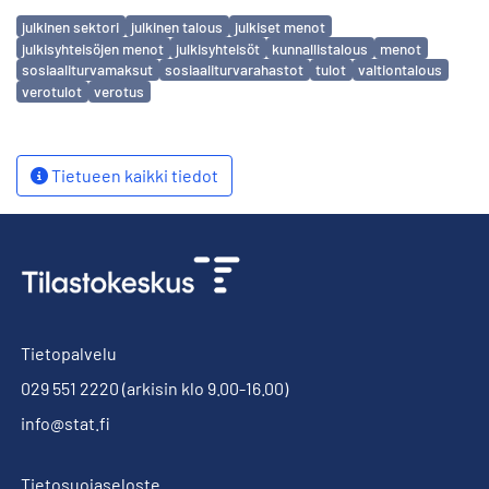
Avainsanat
julkinen sektori
julkinen talous
julkiset menot
julkisyhteisöjen menot
julkisyhteisöt
kunnallistalous
menot
sosiaaliturvamaksut
sosiaaliturvarahastot
tulot
valtiontalous
verotulot
verotus
Tietueen kaikki tiedot
Tietopalvelu
029 551 2220
(arkisin klo 9.00-16.00)
info@stat.fi
Tietosuojaseloste