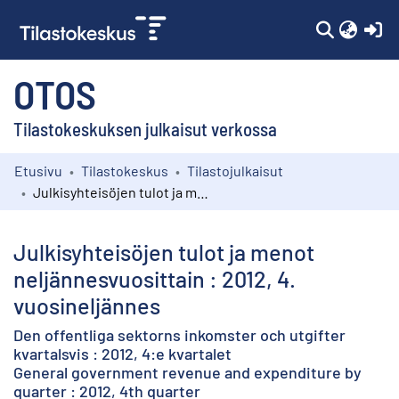
(c
OTOS
Tilastokeskuksen julkaisut verkossa
Etusivu
Tilastokeskus
Tilastojulkaisut
Kokoelmat
Julkisyhteisöjen tulot ja menot neljännesvuosittain : 2012, 4. vuosineljännes
Selaa
Julkisyhteisöjen tulot ja menot
neljännesvuosittain : 2012, 4.
vuosineljännes
Den offentliga sektorns inkomster och utgifter
kvartalsvis : 2012, 4:e kvartalet
General government revenue and expenditure by
quarter : 2012, 4th quarter