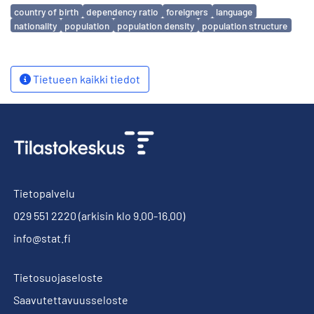
Avainsanat
country of birth
dependency ratio
foreigners
language
nationality
population
population density
population structure
Tietueen kaikki tiedot
Tietopalvelu
029 551 2220
(arkisin klo 9.00-16.00)
info@stat.fi
Tietosuojaseloste
Saavutettavuusseloste