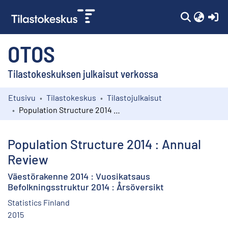
(c
OTOS
Tilastokeskuksen julkaisut verkossa
Etusivu
Tilastokeskus
Tilastojulkaisut
Kokoelmat
Population Structure 2014 : Annual Review
Selaa
Population Structure 2014 : Annual
Review
Väestörakenne 2014 : Vuosikatsaus
Befolkningsstruktur 2014 : Årsöversikt
Statistics Finland
2015