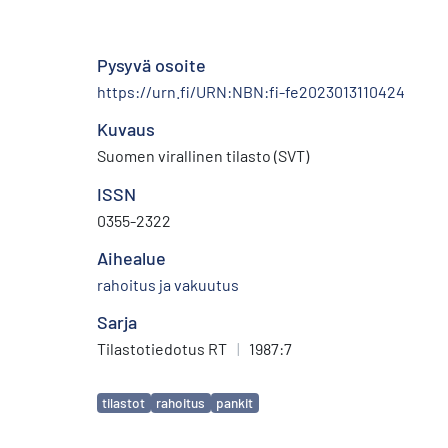
Pysyvä osoite
https://urn.fi/URN:NBN:fi-fe2023013110424
Kuvaus
Suomen virallinen tilasto (SVT)
ISSN
0355-2322
Aihealue
rahoitus ja vakuutus
Sarja
Tilastotiedotus RT
|
1987:7
Avainsanat
tilastot
rahoitus
pankit