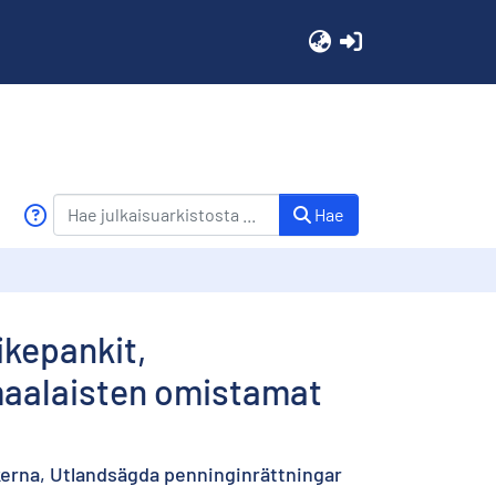
(current)
Hae
ikepankit,
omaalaisten omistamat
erna, Utlandsägda penninginrättningar