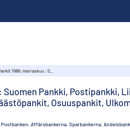
Pankit 1986, marraskuu : Suomen Pankki, Postipankki, Liikepankit, Kiinnitysluottopankit, Säästöpankit, Osuuspankit, Ulkomaalaisten omistamat rahalaitokset
: Suomen Pankki, Postipankki, Li
 Säästöpankit, Osuuspankit, Ulk
, Postbanken, Affärsbankerna, Sparbankerna, Andelsbank