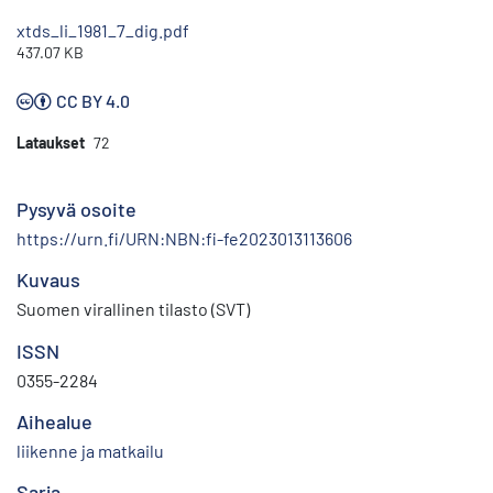
xtds_li_1981_7_dig.pdf
437.07 KB
CC BY 4.0
Lataukset
72
Pysyvä osoite
https://urn.fi/URN:NBN:fi-fe2023013113606
Kuvaus
Suomen virallinen tilasto (SVT)
ISSN
0355-2284
Aihealue
liikenne ja matkailu
Sarja