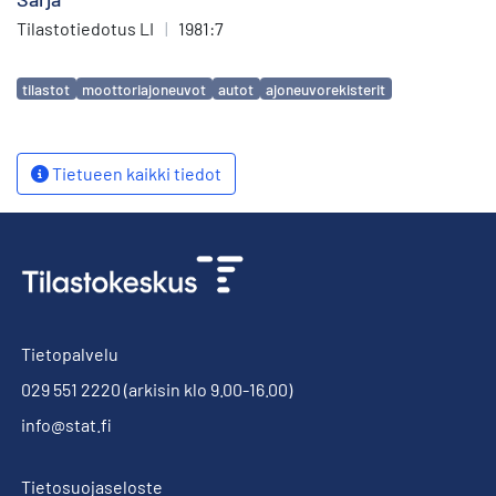
Tilastotiedotus LI
|
1981:7
Avainsanat
tilastot
moottoriajoneuvot
autot
ajoneuvorekisterit
Tietueen kaikki tiedot
Tietopalvelu
029 551 2220
(arkisin klo 9.00-16.00)
info@stat.fi
Tietosuojaseloste