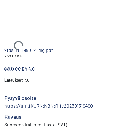
Ladataan...
xtds_rt_1980_2_dig.pdf
238.67 KB
CC BY 4.0
Lataukset
90
Pysyvä osoite
https://urn.fi/URN:NBN:fi-fe202301319490
Kuvaus
Suomen virallinen tilasto (SVT)