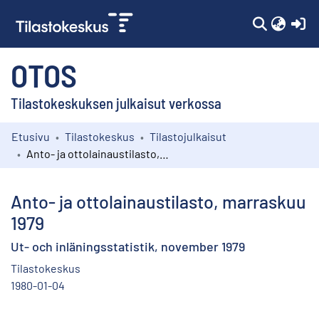
(c
OTOS
Tilastokeskuksen julkaisut verkossa
Etusivu
Tilastokeskus
Tilastojulkaisut
Kokoelmat
Anto- ja ottolainaustilasto, marraskuu 1979
Selaa
Anto- ja ottolainaustilasto, marraskuu
1979
Ut- och inläningsstatistik, november 1979
Tilastokeskus
1980-01-04