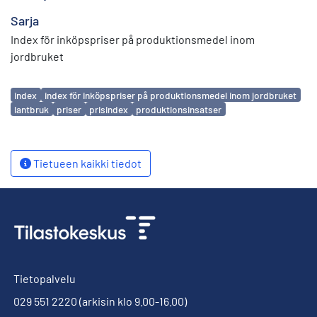
Sarja
Index för inköpspriser på produktionsmedel inom
jordbruket
Avainsanat
index
index för inköpspriser på produktionsmedel inom jordbruket
lantbruk
priser
prisindex
produktionsinsatser
Tietueen kaikki tiedot
Tietopalvelu
029 551 2220
(arkisin klo 9.00-16.00)