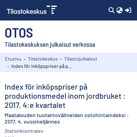
(c
OTOS
Tilastokeskuksen julkaisut verkossa
Etusivu
Tilastokeskus
Tilastojulkaisut
Kokoelmat
Index för inköpspriser på produktionsmedel inom jordbruket : 2017, 4:e kvartalet
Selaa
Index för inköpspriser på
produktionsmedel inom jordbruket :
2017, 4:e kvartalet
Maatalouden tuotantovälineiden ostohintaindeksi :
2017, 4. vuosineljännes
Statistikcentralen