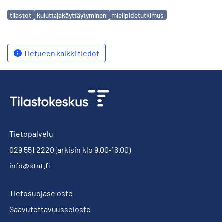
Avainsanat
tilastot
kuluttajakäyttäytyminen
mielipidetutkimus
Tietueen kaikki tiedot
Tietopalvelu
029 551 2220
(arkisin klo 9.00-16.00)
info@stat.fi
Tietosuojaseloste
Saavutettavuusseloste