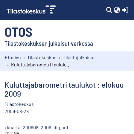
(c
OTOS
Tilastokeskuksen julkaisut verkossa
Etusivu
Tilastokeskus
Tilastojulkaisut
Kokoelmat
Kuluttajabarometri taulukot : elokuu 2009
Selaa
Kuluttajabarometri taulukot : elokuu
2009
Tilastokeskus
2009-08-28
xkbarta_200908_2009_dig.pdf
20.2 MB