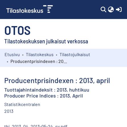
(c
OTOS
Tilastokeskuksen julkaisut verkossa
Etusivu
Tilastokeskus
Tilastojulkaisut
Kokoelmat
Producentprisindexen : 2013, april
Selaa
Producentprisindexen : 2013, april
Tuottajahintaindeksit : 2013, huhtikuu
Producer Price Indices : 2013, April
Statistikcentralen
2013
thi_2013_04_2013-05-24_sv.pdf