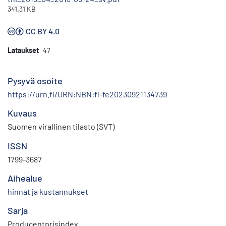
341.31 KB
CC BY 4.0
Lataukset
47
Pysyvä osoite
https://urn.fi/URN:NBN:fi-fe20230921134739
Kuvaus
Suomen virallinen tilasto (SVT)
ISSN
1799-3687
Aihealue
hinnat ja kustannukset
Sarja
Producentprisindex