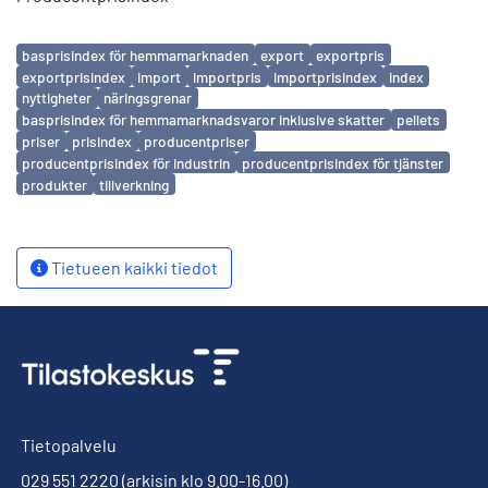
Avainsanat
basprisindex för hemmamarknaden
export
exportpris
exportprisindex
import
importpris
importprisindex
index
nyttigheter
näringsgrenar
basprisindex för hemmamarknadsvaror inklusive skatter
pellets
priser
prisindex
producentpriser
producentprisindex för industrin
producentprisindex för tjänster
produkter
tillverkning
Tietueen kaikki tiedot
Tietopalvelu
029 551 2220
(arkisin klo 9.00-16.00)