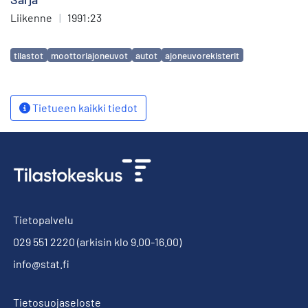
Liikenne
|
1991:23
Avainsanat
tilastot
moottoriajoneuvot
autot
ajoneuvorekisterit
Tietueen kaikki tiedot
Tietopalvelu
029 551 2220
(arkisin klo 9.00-16.00)
info@stat.fi
Tietosuojaseloste