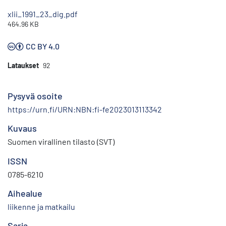
xlii_1991_23_dig.pdf
464.96 KB
CC BY 4.0
Lataukset
92
Pysyvä osoite
https://urn.fi/URN:NBN:fi-fe2023013113342
Kuvaus
Suomen virallinen tilasto (SVT)
ISSN
0785-6210
Aihealue
liikenne ja matkailu
Sarja