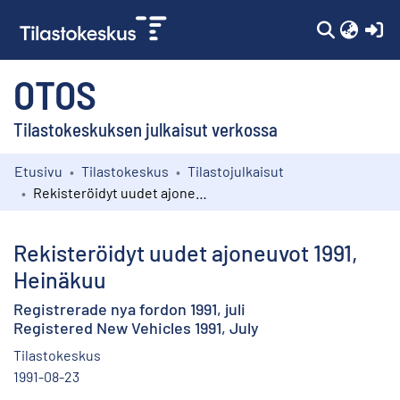
(c
OTOS
Tilastokeskuksen julkaisut verkossa
Etusivu
Tilastokeskus
Tilastojulkaisut
Kokoelmat
Rekisteröidyt uudet ajoneuvot 1991, Heinäkuu
Selaa
Rekisteröidyt uudet ajoneuvot 1991,
Heinäkuu
Registrerade nya fordon 1991, juli
Registered New Vehicles 1991, July
Tilastokeskus
1991-08-23