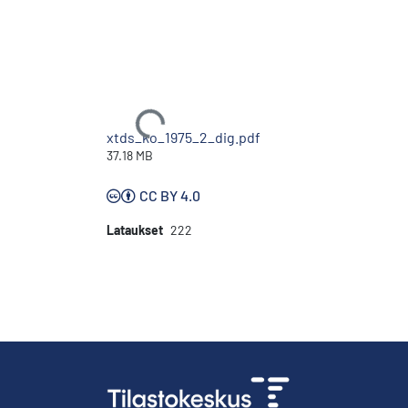
Ladataan...
xtds_ko_1975_2_dig.pdf
37.18 MB
CC BY 4.0
Lataukset
222