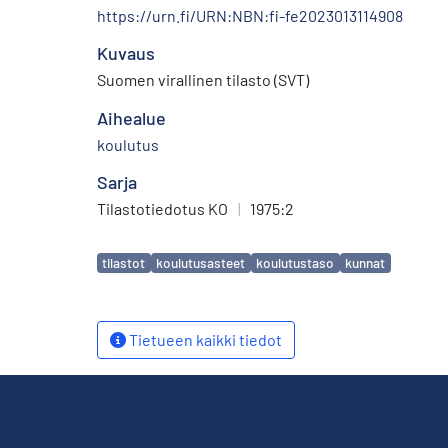
https://urn.fi/URN:NBN:fi-fe2023013114908
Kuvaus
Suomen virallinen tilasto (SVT)
Aihealue
koulutus
Sarja
Tilastotiedotus KO
|
1975:2
Avainsanat
tilastot
koulutusasteet
koulutustaso
kunnat
Tietueen kaikki tiedot