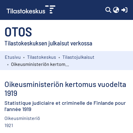
(c
OTOS
Tilastokeskuksen julkaisut verkossa
Etusivu
Tilastokeskus
Tilastojulkaisut
Kokoelmat
Oikeusministeriön kertomus vuodelta 1919
Selaa
Oikeusministeriön kertomus vuodelta
1919
Statistique judiciaire et criminelle de Finlande pour
l'année 1919
Oikeusministeriö
1921