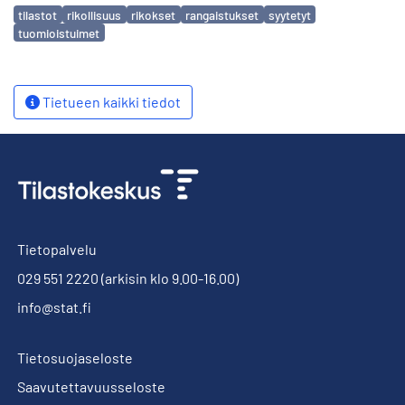
Avainsanat
tilastot
rikollisuus
rikokset
rangaistukset
syytetyt
tuomioistuimet
Tietueen kaikki tiedot
Tietopalvelu
029 551 2220
(arkisin klo 9.00-16.00)
info@stat.fi
Tietosuojaseloste
Saavutettavuusseloste