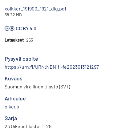
xoikker_191900_1921_dig.pdf
38.22 MB
CC BY 4.0
Lataukset
253
Pysyvä osoite
https://urn.fi/URN:NBN:fi-fe2023013121297
Kuvaus
Suomen virallinen tilasto (SVT)
Aihealue
oikeus
Sarja
23 Oikeustilasto
|
29