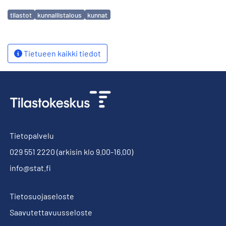
Avainsanat
tilastot
kunnallistalous
kunnat
Tietueen kaikki tiedot
Tietopalvelu
029 551 2220
(arkisin klo 9.00-16.00)
info@stat.fi
Tietosuojaseloste
Saavutettavuusseloste