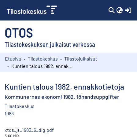
(c
OTOS
Tilastokeskuksen julkaisut verkossa
Etusivu
Tilastokeskus
Tilastojulkaisut
Kokoelmat
Kuntien talous 1982, ennakkotietoja
Selaa
Kuntien talous 1982, ennakkotietoja
Kommunernas ekonomi 1982, föhandsuppgifter
Tilastokeskus
1983
xtds_jt_1983_6_dig.pdf
3.66 MB