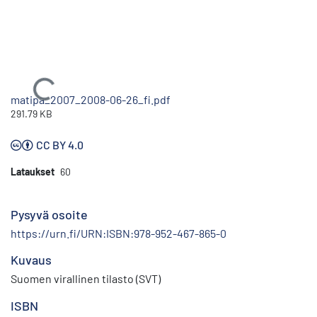
Ladataan...
matipa_2007_2008-06-26_fi.pdf
291.79 KB
CC BY 4.0
Lataukset
60
Pysyvä osoite
https://urn.fi/URN:ISBN:978-952-467-865-0
Kuvaus
Suomen virallinen tilasto (SVT)
ISBN