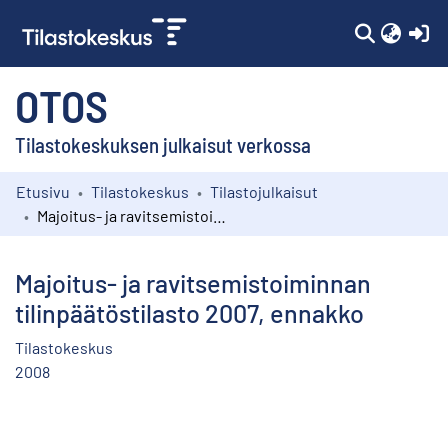
(c
OTOS
Tilastokeskuksen julkaisut verkossa
Etusivu
Tilastokeskus
Tilastojulkaisut
Kokoelmat
Majoitus- ja ravitsemistoiminnan tilinpäätöstilasto 2007, ennakko
Selaa
Majoitus- ja ravitsemistoiminnan
tilinpäätöstilasto 2007, ennakko
Tilastokeskus
2008