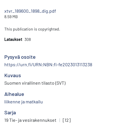
xtvr_189600_1898_dig.pdf
8.59 MB
This publication is copyrighted.
Lataukset
308
Pysyvä osoite
https://urn.fi/URN:NBN:fi-fe2023013113238
Kuvaus
Suomen virallinen tilasto (SVT)
Aihealue
liikenne ja matkailu
Sarja
19 Tie- ja vesirakennukset
|
[12]