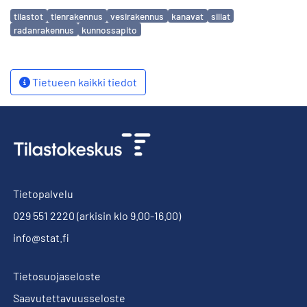
Avainsanat
tilastot
tienrakennus
vesirakennus
kanavat
sillat
radanrakennus
kunnossapito
Tietueen kaikki tiedot
Tietopalvelu
029 551 2220
(arkisin klo 9.00-16.00)
info@stat.fi
Tietosuojaseloste
Saavutettavuusseloste