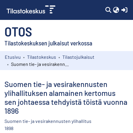
(c
OTOS
Tilastokeskuksen julkaisut verkossa
Etusivu
Tilastokeskus
Tilastojulkaisut
Kokoelmat
Suomen tie- ja vesirakennusten ylihallituksen alamainen kertomus sen johtaessa tehdyistä töistä vuonna 1896
Selaa
Suomen tie- ja vesirakennusten
ylihallituksen alamainen kertomus
sen johtaessa tehdyistä töistä vuonna
1896
Suomen tie- ja vesirakennusten ylihallitus
1898