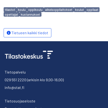
Avainsanat
tilastot
koulu
oppikoulu
alkeisoppilaitokset
koulut
oppilaat
opettajat
kustannukset
Tietueen kaikki tiedot
Tietopalvelu
029 551 2220
(arkisin klo 9.00-16.00)
info@stat.fi
Tietosuojaseloste