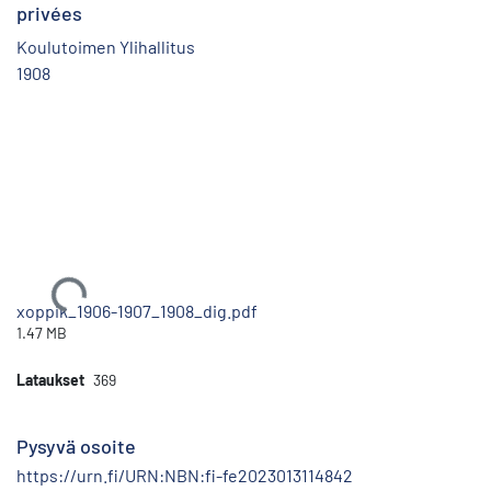
privées
Koulutoimen Ylihallitus
1908
Ladataan...
xoppik_1906-1907_1908_dig.pdf
1.47 MB
Lataukset
369
Pysyvä osoite
https://urn.fi/URN:NBN:fi-fe2023013114842