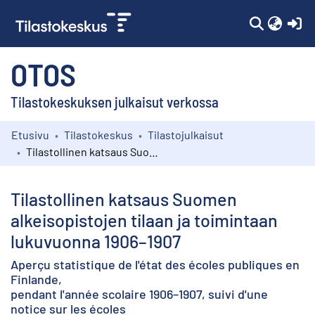
(c
OTOS
Tilastokeskuksen julkaisut verkossa
Etusivu
Tilastokeskus
Tilastojulkaisut
Kokoelmat
Tilastollinen katsaus Suomen alkeisopistojen tilaan ja toimintaan lukuvuonna 1906–1907
Selaa
Tilastollinen katsaus Suomen
alkeisopistojen tilaan ja toimintaan
lukuvuonna 1906–1907
Aperçu statistique de l'état des écoles publiques en
Finlande,
pendant l'année scolaire 1906–1907, suivi d'une
notice sur les écoles