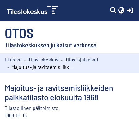
(c
OTOS
Tilastokeskuksen julkaisut verkossa
Etusivu
Tilastokeskus
Tilastojulkaisut
Kokoelmat
Majoitus- ja ravitsemisliikkeiden palkkatilasto elokuulta 1968
Selaa
Majoitus- ja ravitsemisliikkeiden
palkkatilasto elokuulta 1968
Tilastollinen päätoimisto
1969-01-15