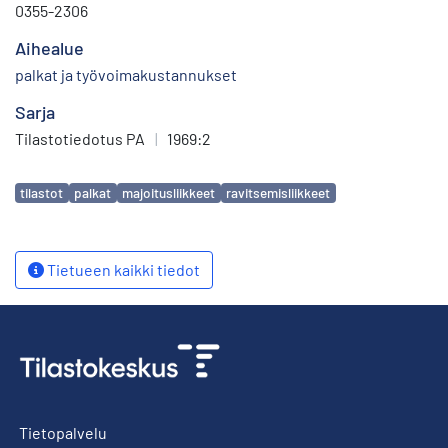
0355-2306
Aihealue
palkat ja työvoimakustannukset
Sarja
Tilastotiedotus PA
|
1969:2
Avainsanat
tilastot
palkat
majoitusliikkeet
ravitsemisliikkeet
Tietueen kaikki tiedot
Tietopalvelu