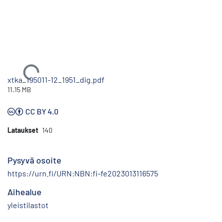
Ladataan...
xtka_195011-12_1951_dig.pdf
11.15 MB
CC BY 4.0
Lataukset
140
Pysyvä osoite
https://urn.fi/URN:NBN:fi-fe2023013116575
Aihealue
yleistilastot