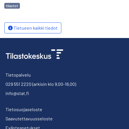
Avainsanat
tilastot
Tietueen kaikki tiedot
Tietopalvelu
029 551 2220
(arkisin klo 9.00-16.00)
info@stat.fi
Tietosuojaseloste
Saavutettavuusseloste
Evästeasetukset