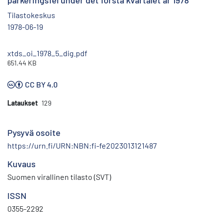
parkeringsfel under det första kvartalet år 1978
Tilastokeskus
1978-06-19
xtds_oi_1978_5_dig.pdf
651.44 KB
CC BY 4.0
Lataukset
129
Pysyvä osoite
https://urn.fi/URN:NBN:fi-fe2023013121487
Kuvaus
Suomen virallinen tilasto (SVT)
ISSN
0355-2292