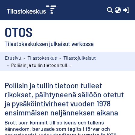
(c
OTOS
Tilastokeskuksen julkaisut verkossa
Etusivu
Tilastokeskus
Tilastojulkaisut
Kokoelmat
Poliisin ja tullin tietoon tulleet rikokset, päihtyneenä säilöön otetut ja pysäköintivirheet vuoden 1978 ensimmäisen neljänneksen aikana
Selaa
Poliisin ja tullin tietoon tulleet
rikokset, päihtyneenä säilöön otetut
ja pysäköintivirheet vuoden 1978
ensimmäisen neljänneksen aikana
Brott som kommit till polisens och tullens
kännedom, berusade som tagits i förvar och