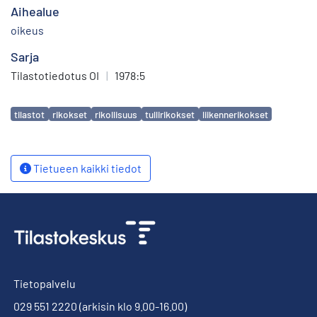
Aihealue
oikeus
Sarja
Tilastotiedotus OI
|
1978:5
Avainsanat
tilastot
rikokset
rikollisuus
tullirikokset
liikennerikokset
Tietueen kaikki tiedot
Tietopalvelu
029 551 2220
(arkisin klo 9.00-16.00)