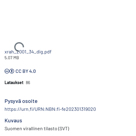
Ladataan...
xrah_2001_34_dig.pdf
5.07 MB
CC BY 4.0
Lataukset
86
Pysyvä osoite
https://urn.fi/URN:NBN:fi-fe202301319020
Kuvaus
Suomen virallinen tilasto (SVT)