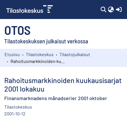
(c
OTOS
Tilastokeskuksen julkaisut verkossa
Etusivu
Tilastokeskus
Tilastojulkaisut
Kokoelmat
Rahoitusmarkkinoiden kuukausisarjat 2001 lokakuu
Selaa
Rahoitusmarkkinoiden kuukausisarjat
2001 lokakuu
Finansmarknadens månadserier 2001 oktober
Tilastokeskus
2001-10-12