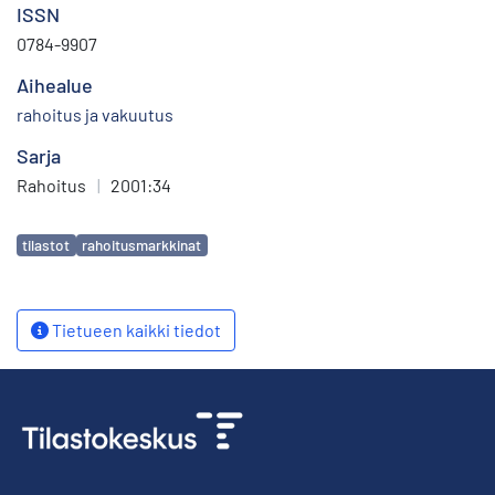
ISSN
0784-9907
Aihealue
rahoitus ja vakuutus
Sarja
Rahoitus
|
2001:34
Avainsanat
tilastot
rahoitusmarkkinat
Tietueen kaikki tiedot