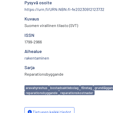
Pysyvä osoite
https://urn.fi/URN:NBN:fi-fe20230912123732
Kuvaus
Suomen virallinen tilasto (SVT)
ISSN
1799-2966
Aihealue
rakentaminen
Sarja
Reparationsbyggande
Avainsanat
aravahyreshus
bostadsaktiebolag
företag
grundläggan
reparationsbyggande
reparationskostnader
Tietueen kaikki tiedot