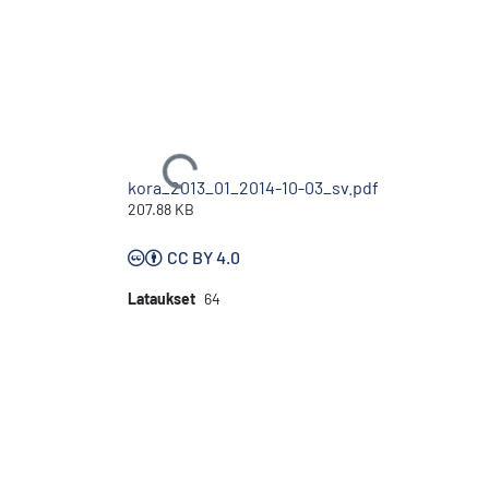
Ladataan...
kora_2013_01_2014-10-03_sv.pdf
207.88 KB
CC BY 4.0
Lataukset
64