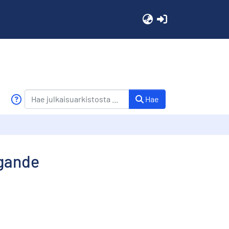
(current)
Hae
ggande