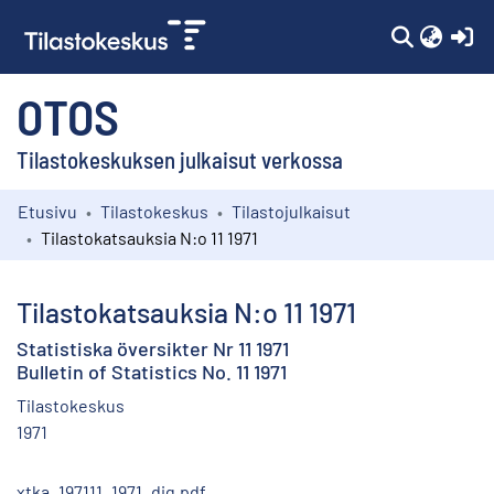
(c
OTOS
Tilastokeskuksen julkaisut verkossa
Etusivu
Tilastokeskus
Tilastojulkaisut
Kokoelmat
Tilastokatsauksia N:o 11 1971
Selaa
Tilastokatsauksia N:o 11 1971
Statistiska översikter Nr 11 1971
Bulletin of Statistics No. 11 1971
Tilastokeskus
1971
xtka_197111_1971_dig.pdf