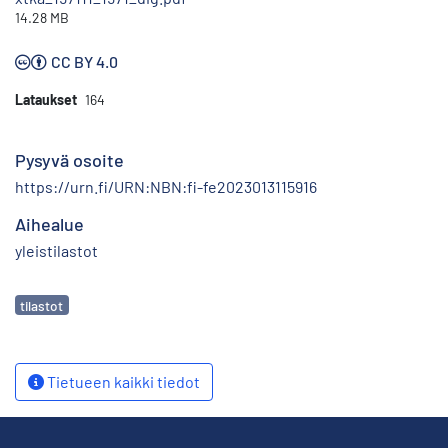
14.28 MB
CC BY 4.0
Lataukset
164
Pysyvä osoite
https://urn.fi/URN:NBN:fi-fe2023013115916
Aihealue
yleistilastot
Avainsanat
tilastot
Tietueen kaikki tiedot