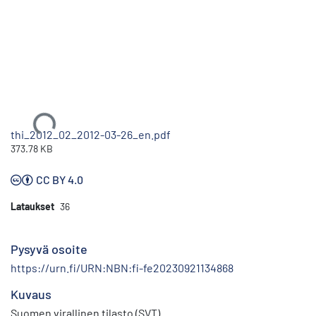
Ladataan...
thi_2012_02_2012-03-26_en.pdf
373.78 KB
CC BY 4.0
Lataukset
36
Pysyvä osoite
https://urn.fi/URN:NBN:fi-fe20230921134868
Kuvaus
Suomen virallinen tilasto (SVT)