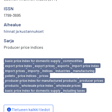
ISSN
1799-3695
Aihealue
hinnat ja kustannukset
Sarja
Producer price indices
Avainsanat
basic price index for domestic supply
commodities
export price index
export prices
exports
import price index
import prices
imports
indices
industries
manufacturing
pellets
price indices
prices
producer price index for manufactured products
producer prices
products
wholesale price index
wholesale prices
basic price index for domestic supply
including taxes
Tietueen kaikki tiedot