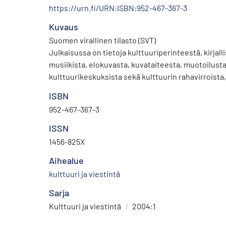
https://urn.fi/URN:ISBN:952-467-367-3
Kuvaus
Suomen virallinen tilasto (SVT)
Julkaisussa on tietoja kulttuuriperinteestä, kirjall
musiikista, elokuvasta, kuvataiteesta, muotoilusta
kulttuurikeskuksista sekä kulttuurin rahavirroista
ISBN
952-467-367-3
ISSN
1456-825X
Aihealue
kulttuuri ja viestintä
Sarja
Kulttuuri ja viestintä
|
2004:1