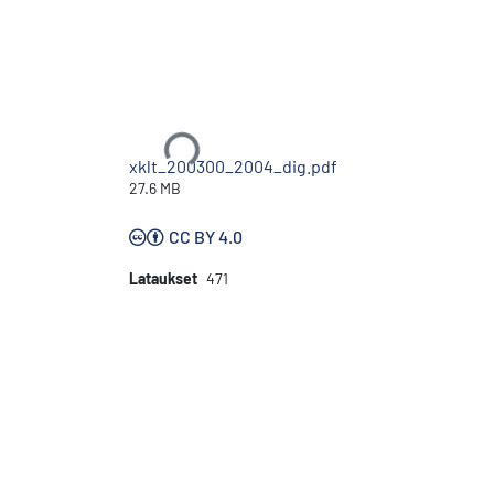
Ladataan...
xklt_200300_2004_dig.pdf
27.6 MB
CC BY 4.0
Lataukset
471