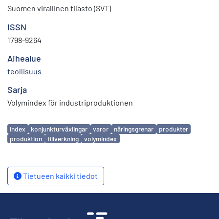
Suomen virallinen tilasto (SVT)
ISSN
1798-9264
Aihealue
teollisuus
Sarja
Volymindex för industriproduktionen
Avainsanat
index
konjunkturväxlingar
varor
näringsgrenar
produkter
produktion
tillverkning
volymindex
Tietueen kaikki tiedot