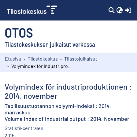
(c
OTOS
Tilastokeskuksen julkaisut verkossa
Etusivu
Tilastokeskus
Tilastojulkaisut
Kokoelmat
Volymindex för industriproduktionen : 2014, november
Selaa
Volymindex för industriproduktionen :
2014, november
Teollisuustuotannon volyymi-indeksi : 2014,
marraskuu
Volume index of industrial output : 2014, November
Statistikcentralen
2015