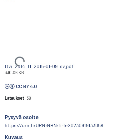
Ladataan...
ttvi_2014_11_2015-01-09_sv.pdf
330.06 KB
CC BY 4.0
Lataukset
39
Pysyvä osoite
https://urn.fi/URN:NBN:fi-fe20230919133058
Kuvaus