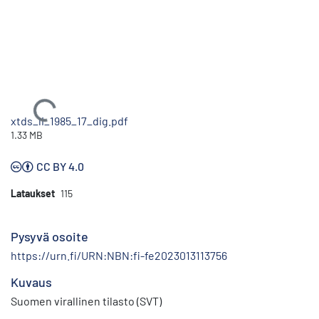
Ladataan...
xtds_li_1985_17_dig.pdf
1.33 MB
CC BY 4.0
Lataukset
115
Pysyvä osoite
https://urn.fi/URN:NBN:fi-fe2023013113756
Kuvaus
Suomen virallinen tilasto (SVT)