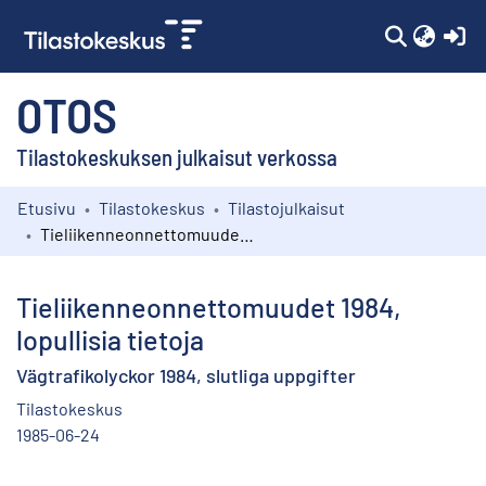
(c
OTOS
Tilastokeskuksen julkaisut verkossa
Etusivu
Tilastokeskus
Tilastojulkaisut
Kokoelmat
Tieliikenneonnettomuudet 1984, lopullisia tietoja
Selaa
Tieliikenneonnettomuudet 1984,
lopullisia tietoja
Vägtrafikolyckor 1984, slutliga uppgifter
Tilastokeskus
1985-06-24