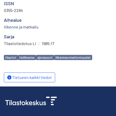
ISSN
0355-2284
Aihealue
liikenne ja matkailu
Sarja
Tilastotiedotus LI
|
1985:17
Avainsanat
tilastot
tieliikenne
ajoneuvot
liikenneonnettomuudet
Tietueen kaikki tiedot