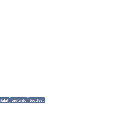
mialat
tuotanto
tuotteet