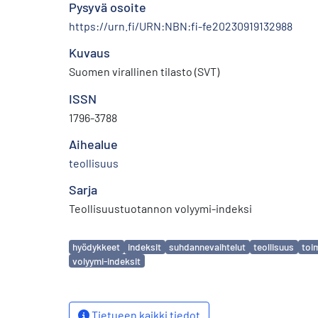
Pysyvä osoite
https://urn.fi/URN:NBN:fi-fe20230919132988
Kuvaus
Suomen virallinen tilasto (SVT)
ISSN
1796-3788
Aihealue
teollisuus
Sarja
Teollisuustuotannon volyymi-indeksi
Avainsanat
hyödykkeet
indeksit
suhdannevaihtelut
teollisuus
toi
volyymi-indeksit
Tietueen kaikki tiedot