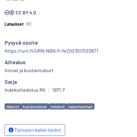
CC BY 4.0
Lataukset
117
Pysyvä osoite
https://urn.fi/URN:NBN:fi-fe2023013120671
Aihealue
hinnat ja kustannukset
Sarja
Indeksitiedotus RK
|
1971:7
Avainsanat
tilastot
kustannukset
indeksit
rakentaminen
Tietueen kaikki tiedot