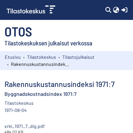
(c
OTOS
Tilastokeskuksen julkaisut verkossa
Etusivu
Tilastokeskus
Tilastojulkaisut
Kokoelmat
Rakennuskustannusindeksi 1971:7
Selaa
Rakennuskustannusindeksi 1971:7
Byggnadskostnadsindex 1971:7
Tilastokeskus
1971-08-04
xrki_1971_7_dig.pdf
484.02 KB