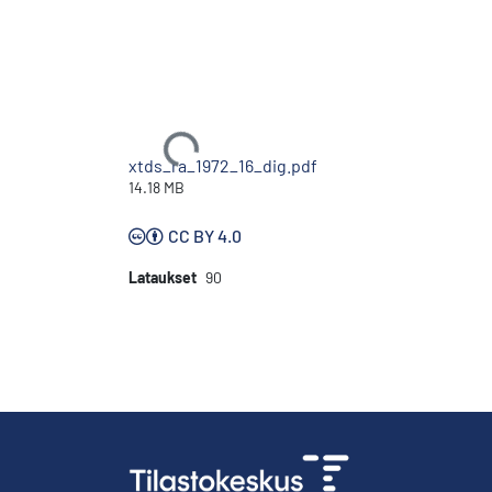
Ladataan...
xtds_ra_1972_16_dig.pdf
14.18 MB
CC BY 4.0
Lataukset
90