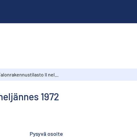
Talonrakennustilasto II neljännes 1972
neljännes 1972
Pysyvä osoite