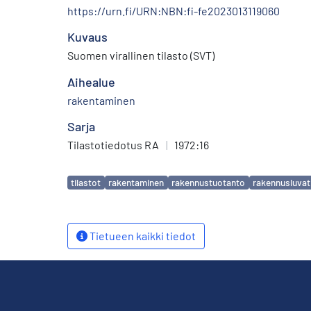
https://urn.fi/URN:NBN:fi-fe2023013119060
Kuvaus
Suomen virallinen tilasto (SVT)
Aihealue
rakentaminen
Sarja
Tilastotiedotus RA
|
1972:16
Avainsanat
tilastot
rakentaminen
rakennustuotanto
rakennusluvat
Tietueen kaikki tiedot