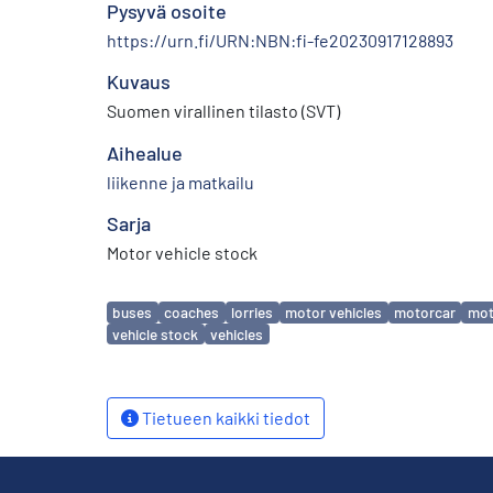
Pysyvä osoite
https://urn.fi/URN:NBN:fi-fe20230917128893
Kuvaus
Suomen virallinen tilasto (SVT)
Aihealue
liikenne ja matkailu
Sarja
Motor vehicle stock
Avainsanat
buses
coaches
lorries
motor vehicles
motorcar
mot
vehicle stock
vehicles
Tietueen kaikki tiedot