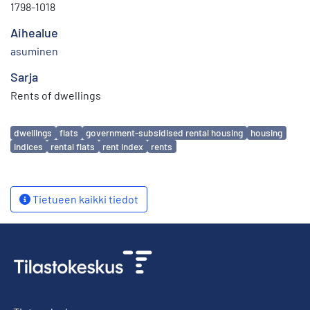
1798-1018
Aihealue
asuminen
Sarja
Rents of dwellings
Avainsanat
dwellings
flats
government-subsidised rental housing
housing
indices
rental flats
rent index
rents
Tietueen kaikki tiedot