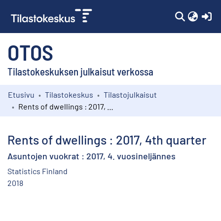
(c
OTOS
Tilastokeskuksen julkaisut verkossa
Etusivu
Tilastokeskus
Tilastojulkaisut
Kokoelmat
Rents of dwellings : 2017, 4th quarter
Selaa
Rents of dwellings : 2017, 4th quarter
Asuntojen vuokrat : 2017, 4. vuosineljännes
Statistics Finland
2018