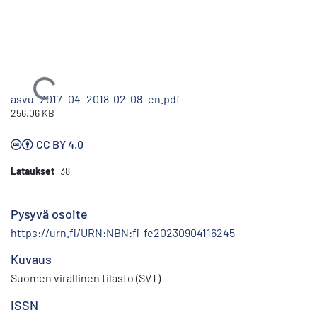
Ladataan...
asvu_2017_04_2018-02-08_en.pdf
256.06 KB
CC BY 4.0
Lataukset
38
Pysyvä osoite
https://urn.fi/URN:NBN:fi-fe20230904116245
Kuvaus
Suomen virallinen tilasto (SVT)
ISSN