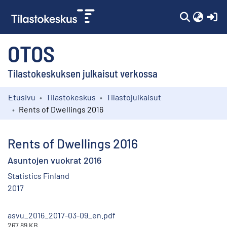
(c
OTOS
Tilastokeskuksen julkaisut verkossa
Etusivu
Tilastokeskus
Tilastojulkaisut
Kokoelmat
Rents of Dwellings 2016
Selaa
Rents of Dwellings 2016
Asuntojen vuokrat 2016
Statistics Finland
2017
asvu_2016_2017-03-09_en.pdf
267.89 KB