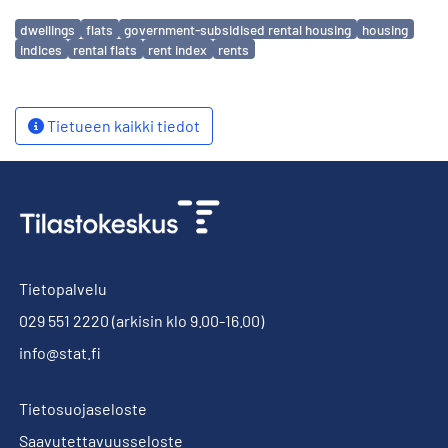
Avainsanat
dwellings
flats
government-subsidised rental housing
housing
indices
rental flats
rent index
rents
Tietueen kaikki tiedot
Tietopalvelu
029 551 2220
(arkisin klo 9.00-16.00)
info@stat.fi
Tietosuojaseloste
Saavutettavuusseloste