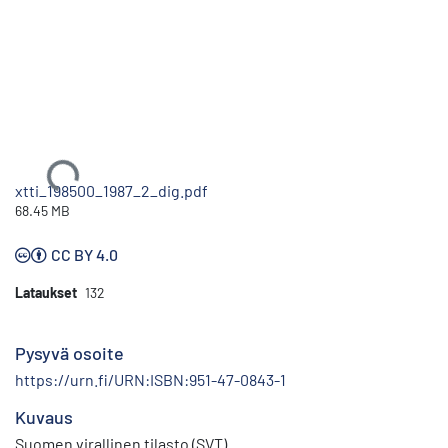
Ladataan...
xtti_198500_1987_2_dig.pdf
68.45 MB
CC BY 4.0
Lataukset
132
Pysyvä osoite
https://urn.fi/URN:ISBN:951-47-0843-1
Kuvaus
Suomen virallinen tilasto (SVT)