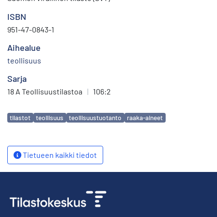
ISBN
951-47-0843-1
Aihealue
teollisuus
Sarja
18 A Teollisuustilastoa
|
106:2
Avainsanat
tilastot
teollisuus
teollisuustuotanto
raaka-aineet
Tietueen kaikki tiedot