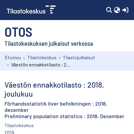
(c
OTOS
Tilastokeskuksen julkaisut verkossa
Etusivu
Tilastokeskus
Tilastojulkaisut
Kokoelmat
Väestön ennakkotilasto : 2018, joulukuu
Selaa
Väestön ennakkotilasto : 2018,
joulukuu
Förhandsstatistik över befolkningen : 2018,
december
Preliminary population statistics : 2018, December
Tilastokeskus
2019