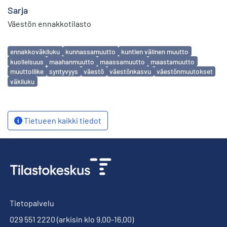
Sarja
Väestön ennakkotilasto
Avainsanat
ennakkoväkiluku
kunnassamuutto
kuntien välinen muutto
kuolleisuus
maahanmuutto
maassamuutto
maastamuutto
muuttoliike
syntyvyys
väestö
väestönkasvu
väestönmuutokset
väkiluku
Tietueen kaikki tiedot
Tietopalvelu
029 551 2220
(arkisin klo 9.00-16.00)