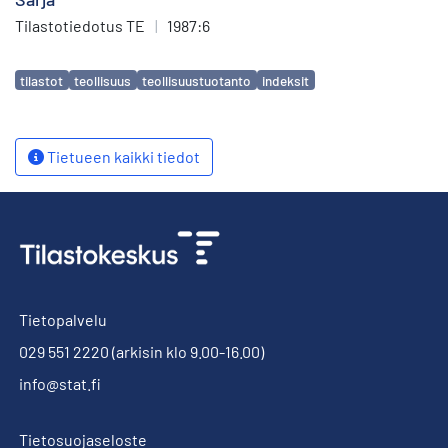
Tilastotiedotus TE
|
1987:6
Avainsanat
tilastot
teollisuus
teollisuustuotanto
indeksit
Tietueen kaikki tiedot
Tietopalvelu
029 551 2220
(arkisin klo 9.00-16.00)
info@stat.fi
Tietosuojaseloste