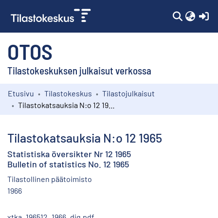
(c
OTOS
Tilastokeskuksen julkaisut verkossa
Etusivu
Tilastokeskus
Tilastojulkaisut
Kokoelmat
Tilastokatsauksia N:o 12 1965
Selaa
Tilastokatsauksia N:o 12 1965
Statistiska översikter Nr 12 1965
Bulletin of statistics No. 12 1965
Tilastollinen päätoimisto
1966
xtka_196512_1966_dig.pdf