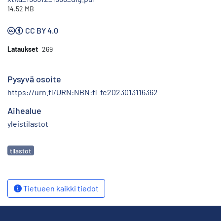
14.52 MB
CC BY 4.0
Lataukset
269
Pysyvä osoite
https://urn.fi/URN:NBN:fi-fe2023013116362
Aihealue
yleistilastot
Avainsanat
tilastot
Tietueen kaikki tiedot