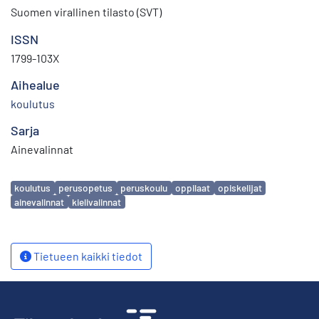
Suomen virallinen tilasto (SVT)
ISSN
1799-103X
Aihealue
koulutus
Sarja
Ainevalinnat
Avainsanat
koulutus
perusopetus
peruskoulu
oppilaat
opiskelijat
ainevalinnat
kielivalinnat
Tietueen kaikki tiedot