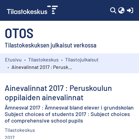
(c
OTOS
Tilastokeskuksen julkaisut verkossa
Etusivu
Tilastokeskus
Tilastojulkaisut
Kokoelmat
Ainevalinnat 2017 : Peruskoulun oppilaiden ainevalinnat
Selaa
Ainevalinnat 2017 : Peruskoulun
oppilaiden ainevalinnat
Ämnesval 2017 : Ämnesval bland elever i grundskolan
Subject choices of students 2017 : Subject choices
of comprehensive school pupils
Tilastokeskus
2017