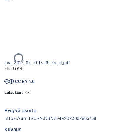
Ladataan...
ava_2017_02_2018-05-24_fi.pdf
216.03 KB
CC BY 4.0
Lataukset
48
Pysyvä osoite
https://urn.fi/URN:NBN:fi-fe2023062965758
Kuvaus