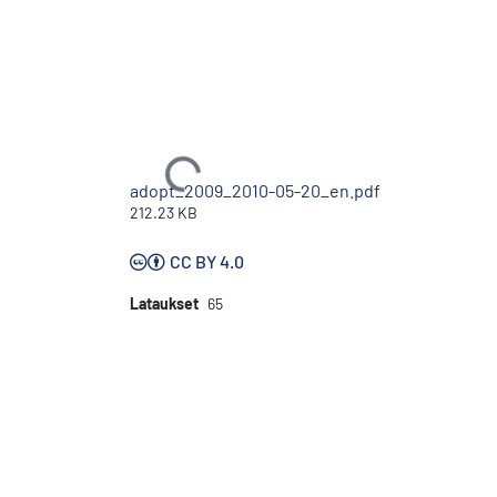
Ladataan...
adopt_2009_2010-05-20_en.pdf
212.23 KB
CC BY 4.0
Lataukset
65