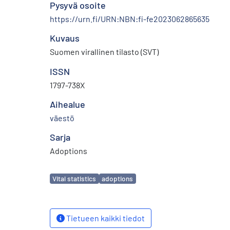
Pysyvä osoite
https://urn.fi/URN:NBN:fi-fe2023062865635
Kuvaus
Suomen virallinen tilasto (SVT)
ISSN
1797-738X
Aihealue
väestö
Sarja
Adoptions
Avainsanat
Vital statistics
adoptions
Tietueen kaikki tiedot