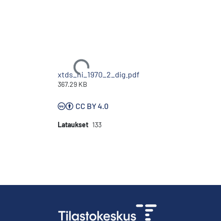
Ladataan...
xtds_hi_1970_2_dig.pdf
367.29 KB
CC BY 4.0
Lataukset
133