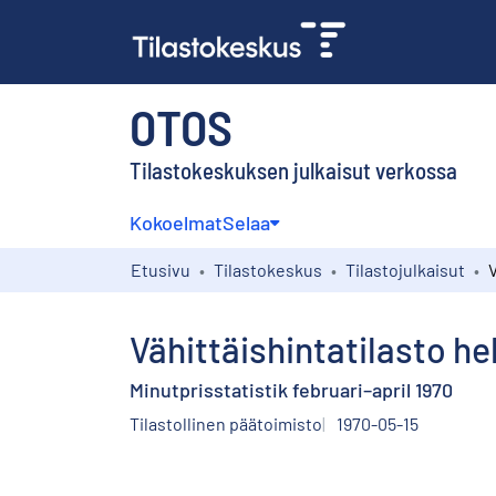
OTOS
Tilastokeskuksen julkaisut verkossa
Kokoelmat
Selaa
Etusivu
Tilastokeskus
Tilastojulkaisut
Vähittäishintatilasto h
Minutprisstatistik februari–april 1970
Tilastollinen päätoimisto
1970-05-15