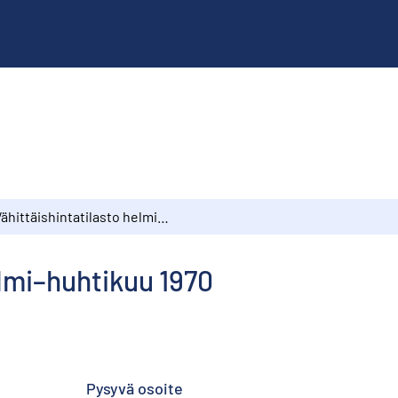
Vähittäishintatilasto helmi–huhtikuu 1970
elmi–huhtikuu 1970
Pysyvä osoite