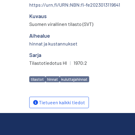
https://urn.fi/URN:NBN:fi-fe2023013119641
Kuvaus
Suomen virallinen tilasto (SVT)
Aihealue
hinnat ja kustannukset
Sarja
Tilastotiedotus HI
|
1970:2
Avainsanat
tilastot
hinnat
kuluttajahinnat
Tietueen kaikki tiedot