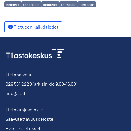
Avainsanat
indeksit
teollisuus
tilaukset
toimialat
tuotanto
Tietueen kaikki tiedot
Tietopalvelu
029 551 2220
(arkisin klo 9.00-16.00)
info@stat.fi
Tietosuojaseloste
Saavutettavuusseloste
Evästeasetukset