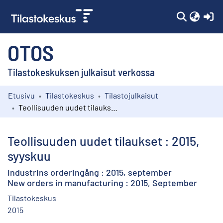
(c
OTOS
Tilastokeskuksen julkaisut verkossa
Etusivu
Tilastokeskus
Tilastojulkaisut
Kokoelmat
Teollisuuden uudet tilaukset : 2015, syyskuu
Selaa
Teollisuuden uudet tilaukset : 2015,
syyskuu
Industrins orderingång : 2015, september
New orders in manufacturing : 2015, September
Tilastokeskus
2015