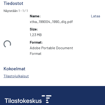
Tiedostot
Näytetään
1 - 1 / 1
Name:
Lataa
xtka_199004_1990_dig.pdf
Size:
1.23 MB
Format:
taan...
Adobe Portable Document
Format
Kokoelmat
Tilastojulkaisut