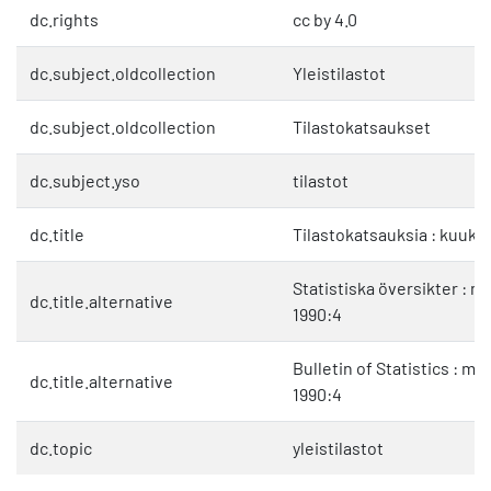
dc.rights
cc by 4.0
dc.subject.oldcollection
Yleistilastot
dc.subject.oldcollection
Tilastokatsaukset
dc.subject.yso
tilastot
dc.title
Tilastokatsauksia : kuuka
Statistiska översikter : 
dc.title.alternative
1990:4
Bulletin of Statistics : mo
dc.title.alternative
1990:4
dc.topic
yleistilastot