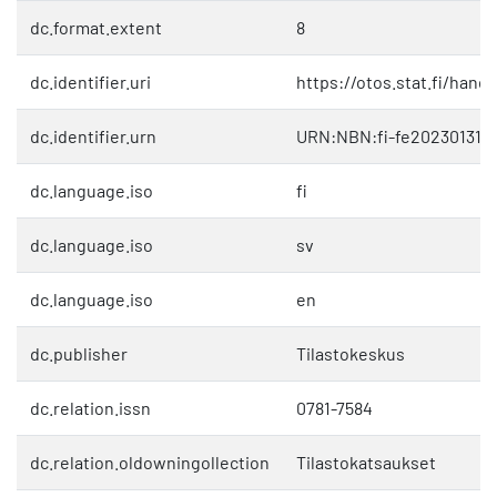
dc.format.extent
8
dc.identifier.uri
https://otos.stat.fi/hand
dc.identifier.urn
URN:NBN:fi-fe202301311
dc.language.iso
fi
dc.language.iso
sv
dc.language.iso
en
dc.publisher
Tilastokeskus
dc.relation.issn
0781-7584
dc.relation.oldowningollection
Tilastokatsaukset