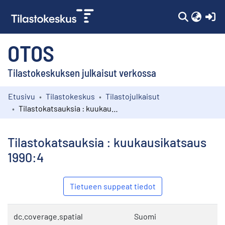
(c
OTOS
Tilastokeskuksen julkaisut verkossa
Etusivu
Tilastokeskus
Tilastojulkaisut
Kokoelmat
Tilastokatsauksia : kuukausikatsaus 1990:4
Selaa
Tilastokatsauksia : kuukausikatsaus
1990:4
Tietueen suppeat tiedot
dc.coverage.spatial
Suomi