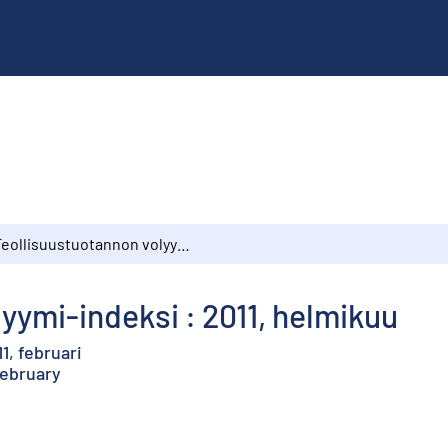
Teollisuustuotannon volyymi-indeksi : 2011, helmikuu
yymi-indeksi : 2011, helmikuu
1, februari
February