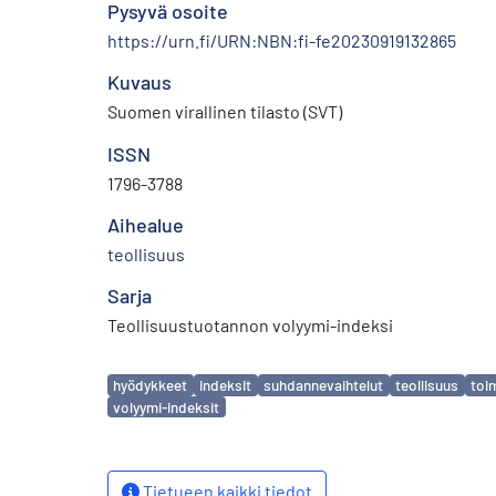
Pysyvä osoite
https://urn.fi/URN:NBN:fi-fe20230919132865
Kuvaus
Suomen virallinen tilasto (SVT)
ISSN
1796-3788
Aihealue
teollisuus
Sarja
Teollisuustuotannon volyymi-indeksi
Avainsanat
hyödykkeet
indeksit
suhdannevaihtelut
teollisuus
toi
volyymi-indeksit
Tietueen kaikki tiedot