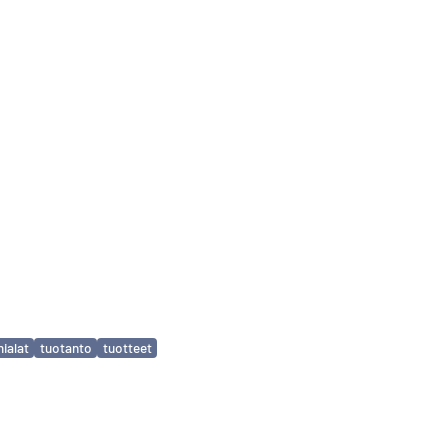
mialat
tuotanto
tuotteet