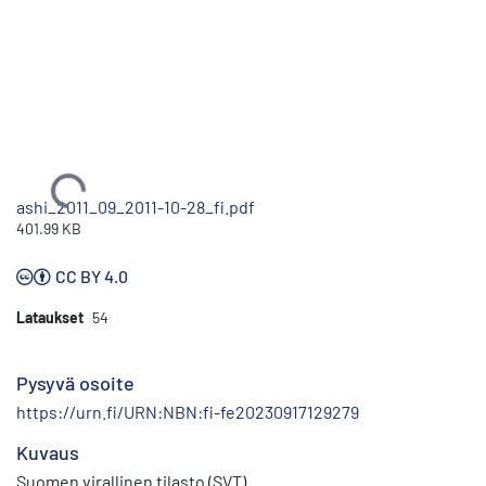
Ladataan...
ashi_2011_09_2011-10-28_fi.pdf
401.99 KB
CC BY 4.0
Lataukset
54
Pysyvä osoite
https://urn.fi/URN:NBN:fi-fe20230917129279
Kuvaus
Suomen virallinen tilasto (SVT)