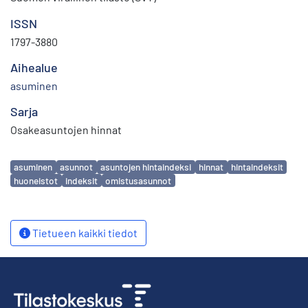
ISSN
1797-3880
Aihealue
asuminen
Sarja
Osakeasuntojen hinnat
Avainsanat
asuminen
asunnot
asuntojen hintaindeksi
hinnat
hintaindeksit
huoneistot
indeksit
omistusasunnot
Tietueen kaikki tiedot