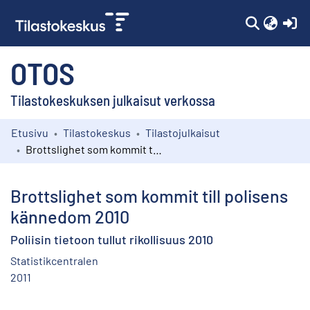
(c
OTOS
Tilastokeskuksen julkaisut verkossa
Etusivu
Tilastokeskus
Tilastojulkaisut
Kokoelmat
Brottslighet som kommit till polisens kännedom 2010
Selaa
Brottslighet som kommit till polisens
kännedom 2010
Poliisin tietoon tullut rikollisuus 2010
Statistikcentralen
2011