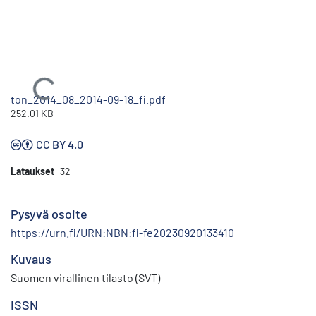
Ladataan...
ton_2014_08_2014-09-18_fi.pdf
252.01 KB
CC BY 4.0
Lataukset
32
Pysyvä osoite
https://urn.fi/URN:NBN:fi-fe20230920133410
Kuvaus
Suomen virallinen tilasto (SVT)
ISSN