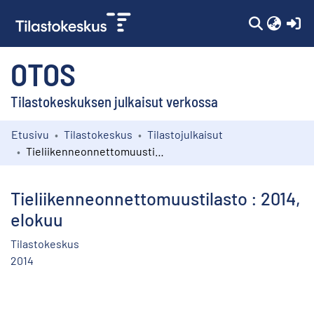
(c
OTOS
Tilastokeskuksen julkaisut verkossa
Etusivu
Tilastokeskus
Tilastojulkaisut
Kokoelmat
Tieliikenneonnettomuustilasto : 2014, elokuu
Selaa
Tieliikenneonnettomuustilasto : 2014,
elokuu
Tilastokeskus
2014