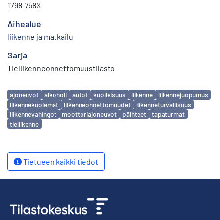
1798-758X
Aihealue
liikenne ja matkailu
Sarja
Tieliikenneonnettomuustilasto
Avainsanat
ajoneuvot
alkoholi
autot
kuolleisuus
liikenne
liikennejuopumus
liikennekuolemat
liikenneonnettomuudet
liikenneturvallisuus
liikennevahingot
moottoriajoneuvot
päihteet
tapaturmat
tieliikenne
Tietueen kaikki tiedot